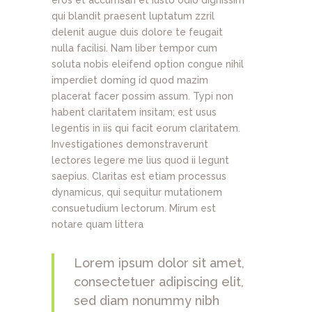
eros et accumsan et iusto odio dignissim
qui blandit praesent luptatum zzril
delenit augue duis dolore te feugait
nulla facilisi. Nam liber tempor cum
soluta nobis eleifend option congue nihil
imperdiet doming id quod mazim
placerat facer possim assum. Typi non
habent claritatem insitam; est usus
legentis in iis qui facit eorum claritatem.
Investigationes demonstraverunt
lectores legere me lius quod ii legunt
saepius. Claritas est etiam processus
dynamicus, qui sequitur mutationem
consuetudium lectorum. Mirum est
notare quam littera
Lorem ipsum dolor sit amet,
consectetuer adipiscing elit,
sed diam nonummy nibh