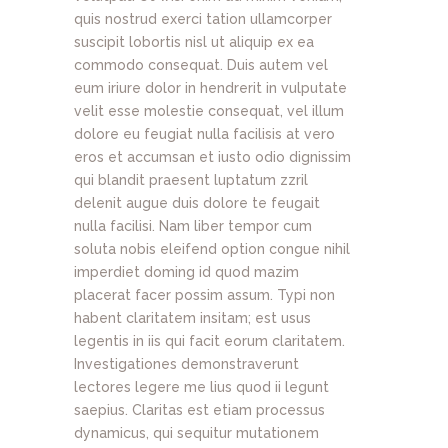
quis nostrud exerci tation ullamcorper
suscipit lobortis nisl ut aliquip ex ea
commodo consequat. Duis autem vel
eum iriure dolor in hendrerit in vulputate
velit esse molestie consequat, vel illum
dolore eu feugiat nulla facilisis at vero
eros et accumsan et iusto odio dignissim
qui blandit praesent luptatum zzril
delenit augue duis dolore te feugait
nulla facilisi. Nam liber tempor cum
soluta nobis eleifend option congue nihil
imperdiet doming id quod mazim
placerat facer possim assum. Typi non
habent claritatem insitam; est usus
legentis in iis qui facit eorum claritatem.
Investigationes demonstraverunt
lectores legere me lius quod ii legunt
saepius. Claritas est etiam processus
dynamicus, qui sequitur mutationem