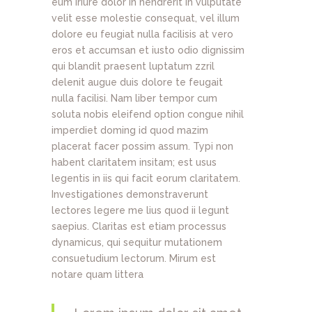
eum iriure dolor in hendrerit in vulputate
velit esse molestie consequat, vel illum
dolore eu feugiat nulla facilisis at vero
eros et accumsan et iusto odio dignissim
qui blandit praesent luptatum zzril
delenit augue duis dolore te feugait
nulla facilisi. Nam liber tempor cum
soluta nobis eleifend option congue nihil
imperdiet doming id quod mazim
placerat facer possim assum. Typi non
habent claritatem insitam; est usus
legentis in iis qui facit eorum claritatem.
Investigationes demonstraverunt
lectores legere me lius quod ii legunt
saepius. Claritas est etiam processus
dynamicus, qui sequitur mutationem
consuetudium lectorum. Mirum est
notare quam littera