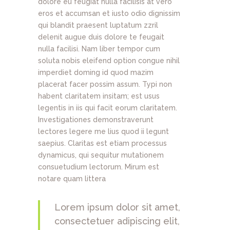
dolore eu feugiat nulla facilisis at vero
eros et accumsan et iusto odio dignissim
qui blandit praesent luptatum zzril
delenit augue duis dolore te feugait
nulla facilisi. Nam liber tempor cum
soluta nobis eleifend option congue nihil
imperdiet doming id quod mazim
placerat facer possim assum. Typi non
habent claritatem insitam; est usus
legentis in iis qui facit eorum claritatem.
Investigationes demonstraverunt
lectores legere me lius quod ii legunt
saepius. Claritas est etiam processus
dynamicus, qui sequitur mutationem
consuetudium lectorum. Mirum est
notare quam littera
Lorem ipsum dolor sit amet,
consectetuer adipiscing elit,